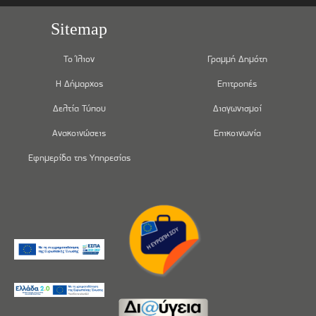
Sitemap
Το Ίλιον
Γραμμή Δημότη
Η Δήμαρχος
Επιτροπές
Δελτία Τύπου
Διαγωνισμοί
Ανακοινώσεις
Επικοινωνία
Εφημερίδα της Υπηρεσίας