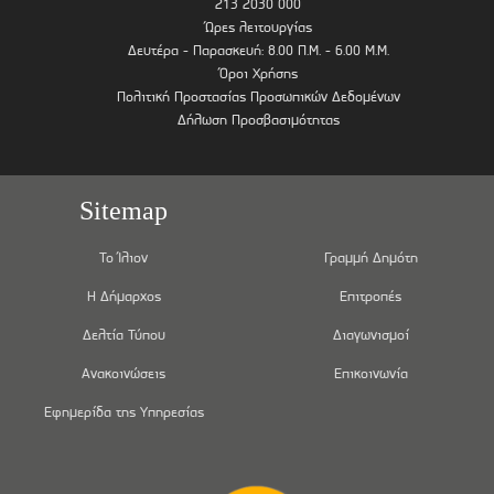
213 2030 000
Ώρες λειτουργίας
Δευτέρα - Παρασκευή: 8.00 Π.Μ. - 6.00 Μ.Μ.
Όροι Χρήσης
Πολιτική Προστασίας Προσωπικών Δεδομένων
Δήλωση Προσβασιμότητας
Sitemap
Το Ίλιον
Γραμμή Δημότη
Η Δήμαρχος
Επιτροπές
Δελτία Τύπου
Διαγωνισμοί
Ανακοινώσεις
Επικοινωνία
Εφημερίδα της Υπηρεσίας