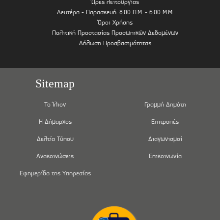
Ώρες λειτουργίας
Δευτέρα - Παρασκευή: 8.00 Π.Μ. - 6.00 Μ.Μ.
Όροι Χρήσης
Πολιτική Προστασίας Προσωπικών Δεδομένων
Δήλωση Προσβασιμότητας
Sitemap
Το Ίλιον
Γραμμή Δημότη
Η Δήμαρχος
Επιτροπές
Δελτία Τύπου
Διαγωνισμοί
Ανακοινώσεις
Επικοινωνία
Εφημερίδα της Υπηρεσίας