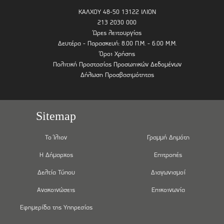
ΚΑΛΧΟΥ 48-50 13122 ΙΛΙΟΝ
213 2030 000
Ώρες λειτουργίας
Δευτέρα - Παρασκευή: 8.00 Π.Μ. - 6.00 Μ.Μ.
Όροι Χρήσης
Πολιτική Προστασίας Προσωπικών Δεδομένων
Δήλωση Προσβασιμότητας
Sitemap
Το Ίλιον
Γραμμή Δημότη
Η Δήμαρχος
Επιτροπές
Δελτία Τύπου
Διαγωνισμοί
Ανακοινώσεις
Επικοινωνία
Εφημερίδα της Υπηρεσίας