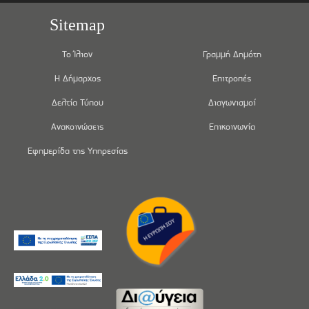
Sitemap
Το Ίλιον
Γραμμή Δημότη
Η Δήμαρχος
Επιτροπές
Δελτία Τύπου
Διαγωνισμοί
Ανακοινώσεις
Επικοινωνία
Εφημερίδα της Υπηρεσίας