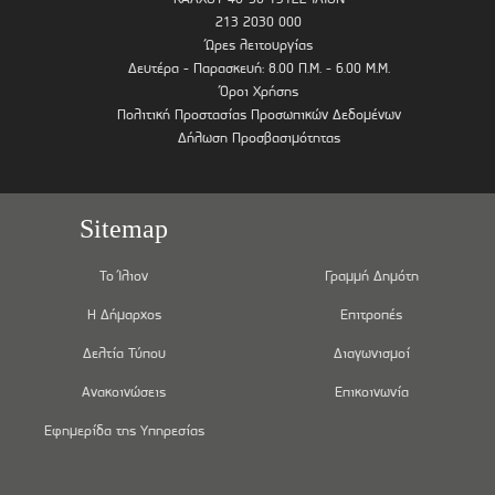
213 2030 000
Ώρες λειτουργίας
Δευτέρα - Παρασκευή: 8.00 Π.Μ. - 6.00 Μ.Μ.
Όροι Χρήσης
Πολιτική Προστασίας Προσωπικών Δεδομένων
Δήλωση Προσβασιμότητας
Sitemap
Το Ίλιον
Γραμμή Δημότη
Η Δήμαρχος
Επιτροπές
Δελτία Τύπου
Διαγωνισμοί
Ανακοινώσεις
Επικοινωνία
Εφημερίδα της Υπηρεσίας