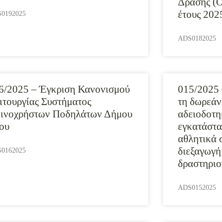
Δράσης (Ο
έτους 202
0192025
ADS0182025
6/2025 – Έγκριση Κανονισμού
015/2025 
ιτουργίας Συστήματος
τη δωρεά
ινοχρήστων Ποδηλάτων Δήμου
αδειοδοτη
ίου
εγκατάστα
αθλητικά 
διεξαγωγή
0162025
δραστηριο
ADS0152025