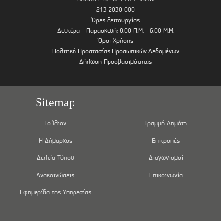
213 2030 000
Ώρες λειτουργίας
Δευτέρα - Παρασκευή: 8.00 Π.Μ. - 6.00 Μ.Μ.
Όροι Χρήσης
Πολιτική Προστασίας Προσωπικών Δεδομένων
Δήλωση Προσβασιμότητας
Sitemap
Το Ίλιον
Γραμμή Δημότη
Η Δήμαρχος
Επιτροπές
Δελτία Τύπου
Διαγωνισμοί
Ανακοινώσεις
Επικοινωνία
Εφημερίδα της Υπηρεσίας