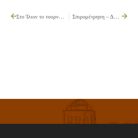
Στο Ίλιον το τουρνουά της ΔΕΗ 3×3 POWER TO THE HOOD by Eurohoops
Σπιρομέτρηση – Δωρεάν Διήμερη Δράση Προληπτικής Ιατρικής