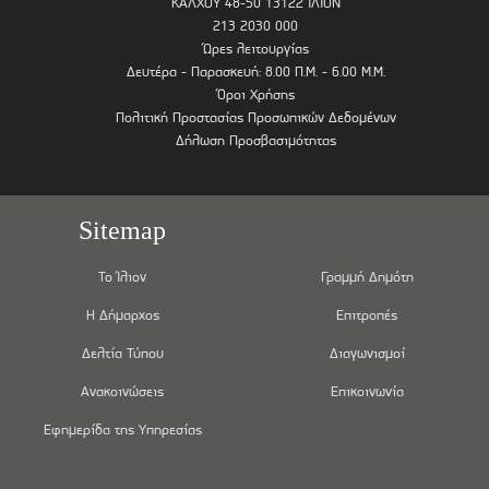
ΚΑΛΧΟΥ 48-50 13122 ΙΛΙΟΝ
213 2030 000
Ώρες λειτουργίας
Δευτέρα - Παρασκευή: 8.00 Π.Μ. - 6.00 Μ.Μ.
Όροι Χρήσης
Πολιτική Προστασίας Προσωπικών Δεδομένων
Δήλωση Προσβασιμότητας
Sitemap
Το Ίλιον
Γραμμή Δημότη
Η Δήμαρχος
Επιτροπές
Δελτία Τύπου
Διαγωνισμοί
Ανακοινώσεις
Επικοινωνία
Εφημερίδα της Υπηρεσίας