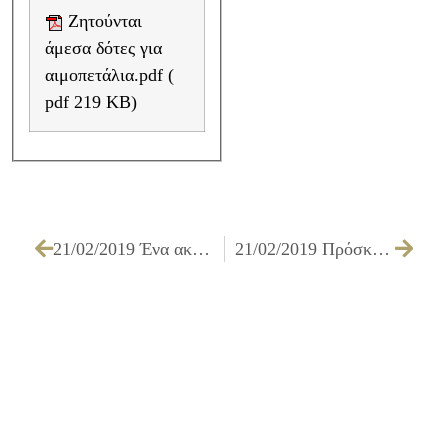
Ζητούνται
άμεσα δότες για
αιμοπετάλια.pdf (
pdf 219 KB)
21/02/2019 Ένα ακόμα «Πράσινο» Βραβείο κατέκτησε ο Δήμος Ιλίου
21/02/2019 Πρόσκληση εκδήλωσης ενδιαφέροντος για συμμετοχή στην έκθεση Βιβλίου που διοργανώνει ο Δήμος Ιλίου