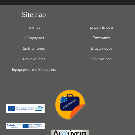
Sitemap
Το Ίλιον
Γραμμή Δημότη
Η Δήμαρχος
Επιτροπές
Δελτία Τύπου
Διαγωνισμοί
Ανακοινώσεις
Επικοινωνία
Εφημερίδα της Υπηρεσίας