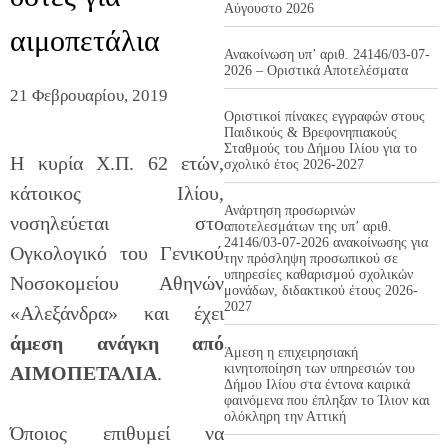
Αύγουστο 2026
αιμοπετάλια
Ανακοίνωση υπ’ αριθ. 24146/03-07-
2026 – Οριστικά Αποτελέσματα
21 Φεβρουαρίου, 2019
Οριστικοί πίνακες εγγραφών στους
Παιδικούς & Βρεφονηπιακούς
Σταθμούς του Δήμου Ιλίου για το
Η κυρία Χ.Π. 62 ετών,
σχολικό έτος 2026-2027
κάτοικος Ιλίου,
Ανάρτηση προσωρινών
νοσηλεύεται στο
αποτελεσμάτων της υπ’ αριθ.
24146/03-07-2026 ανακοίνωσης για
Ογκολογικό του Γενικού
την πρόσληψη προσωπικού σε
υπηρεσίες καθαρισμού σχολικών
Νοσοκομείου Αθηνών
μονάδων, διδακτικού έτους 2026-
2027
«Αλεξάνδρα» και έχει
άμεση ανάγκη από
Άμεση η επιχειρησιακή
κινητοποίηση των υπηρεσιών του
ΑΙΜΟΠΕΤΑΛΙΑ
.
Δήμου Ιλίου στα έντονα καιρικά
φαινόμενα που έπληξαν το Ίλιον και
ολόκληρη την Αττική
Όποιος επιθυμεί να