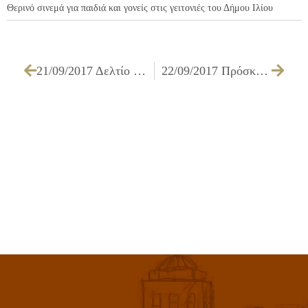
Θερινό σινεμά για παιδιά και γονείς στις γειτονιές του Δήμου Ιλίου
21/09/2017 Δελτίο Τύπου: Η «Φλόγα της Αγάπης» στους δρόμους του Ιλίου
22/09/2017 Πρόσκληση της Ε.Ε.Τ.Α.Α. Α.Ε. για χορήγηση πρόσθετων «αξιών τοποθέτησης» VOUCHERS