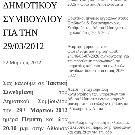
ΔΗΜΟΤΙΚΟΥ
2026 – Οριστικά Αποτελέσματα
ΣΥΜΒΟΥΛΙΟΥ
Οριστικοί πίνακες εγγραφών στους
Παιδικούς & Βρεφονηπιακούς
Σταθμούς του Δήμου Ιλίου για το
ΓΙΑ ΤΗΝ
σχολικό έτος 2026-2027
29/03/2012
Ανάρτηση προσωρινών
αποτελεσμάτων της υπ’ αριθ.
24146/03-07-2026 ανακοίνωσης για
την πρόσληψη προσωπικού σε
22 Μαρτίου, 2012
υπηρεσίες καθαρισμού σχολικών
μονάδων, διδακτικού έτους 2026-
2027
Σας καλούμε σε
Τακτική
Άμεση η επιχειρησιακή
Συνεδρίαση
του
κινητοποίηση των υπηρεσιών του
Δήμου Ιλίου στα έντονα καιρικά
Δημοτικού Συμβουλίου
φαινόμενα που έπληξαν το Ίλιον και
η
ολόκληρη την Αττική
την
29
Μαρτίου 2012
ημέρα
Πέμπτη
και ώρα
Καθολική απαγόρευση κυκλοφορίας,
20.30 μ.μ
. στην Αίθουσα
διέλευσης και παραμονής προσώπων
και οχημάτων για την οδό