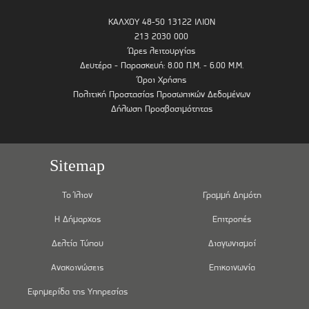
ΚΑΛΧΟΥ 48-50 13122 ΙΛΙΟΝ
213 2030 000
Ώρες λειτουργίας
Δευτέρα - Παρασκευή: 8.00 Π.Μ. - 6.00 Μ.Μ.
Όροι Χρήσης
Πολιτική Προστασίας Προσωπικών Δεδομένων
Δήλωση Προσβασιμότητας
Sitemap
Το Ίλιον
Γραμμή Δημότη
Η Δήμαρχος
Επιτροπές
Δελτία Τύπου
Διαγωνισμοί
Ανακοινώσεις
Επικοινωνία
Εφημερίδα της Υπηρεσίας