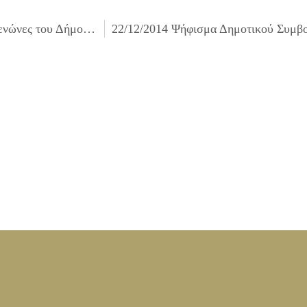
22/12/2014 Επίσκεψη Δημάρχου Ιλίου σε ιδρύματα και ξενώνες του Δήμου Ιλίου