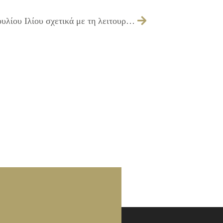
22/12/2014 Ψήφισμα Δημοτικού Συμβουλίου Ιλίου σχετικά με τη λειτουργία του Κέντρου Πρόληψης της Χρήσης Εξαρτησιογόνων Ουσιών «ΦΑΕΘΩΝ»