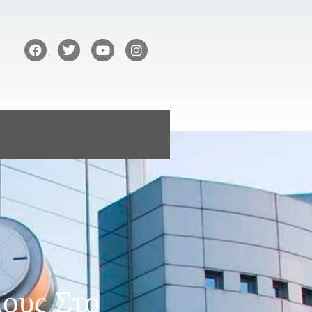
λους Στο