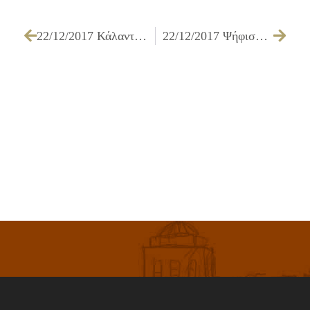
22/12/2017 Κάλαντα και Χριστουγεννιάτικες μελωδίες από τα παιδιά του Ι.Π.Α.Π. «Η ΘΕΟΤΟΚΟΣ»
22/12/2017 Ψήφισμα Δημοτικού Συμβουλίου Ιλίου σχετικά με την απομάκρυνση της Υποδιεύθυνσης Ασφαλείας και του Τμήματος Δίωξης Ναρκωτικών Δυτικής Αττικής