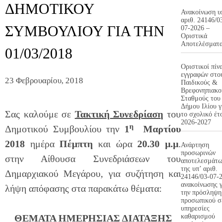
ΔΗΜΟΤΙΚΟΥ
Ανακοίνωση υ
αριθ. 24146/0
ΣΥΜΒΟΥΛΙΟΥ ΓΙΑ ΤΗΝ
07-2026 –
Οριστικά
Αποτελέσματ
01/03/2018
Οριστικοί πίν
εγγραφών στο
23 Φεβρουαρίου, 2018
Παιδικούς &
Βρεφονηπιακο
Σταθμούς του
Δήμου Ιλίου γ
Σας καλούμε σε
Τακτική Συνεδρίαση
του
το σχολικό έτ
2026-2027
η
Δημοτικού Συμβουλίου την
1
Μαρτίου
2018
ημέρα
Πέμπτη
και ώρα
20.30 μ.μ
.
Ανάρτηση
προσωρινών
στην Αίθουσα Συνεδριάσεων του
αποτελεσμάτ
της υπ’ αριθ.
Δημαρχιακού Μεγάρου, για συζήτηση και
24146/03-07-
ανακοίνωσης γ
λήψη απόφασης στα παρακάτω θέματα:
την πρόσληψη
προσωπικού σ
υπηρεσίες
ΘΕΜΑΤΑ ΗΜΕΡΗΣΙΑΣ ΔΙΑΤΑΞΗΣ
καθαρισμού