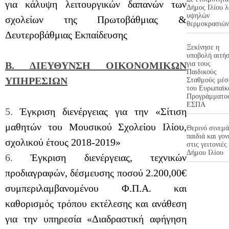
για κάλυψη λειτουργικών δαπανών των
Δήμος Ιλίου 
υψηλών
σχολείων της Πρωτοβάθμιας &
θερμοκρασιών
Δευτεροβάθμιας Εκπαίδευσης
Ξεκίνησε η
υποβολή αιτή
για τους
Β. ΔΙΕΥΘΥΝΣΗ ΟΙΚΟΝΟΜΙΚΩΝ
Παιδικούς
ΥΠΗΡΕΣΙΩΝ
Σταθμούς μέ
του Ευρωπαϊκ
Προγράμματο
ΕΣΠΑ
5.
Έγκριση διενέργειας για την «Σίτιση
μαθητών του Μουσικού Σχολείου Ιλίου,
Θερινό σινεμά
παιδιά και γον
σχολικού έτους 2018-2019»
στις γειτονιές
Δήμου Ιλίου
6.
Έγκριση διενέργειας, τεχνικών
προδιαγραφών, δέσμευσης ποσού 2.200,00€
συμπεριλαμβανομένου Φ.Π.Α. και
καθορισμός τρόπου εκτέλεσης και ανάθεση
για την υπηρεσία «Διαδραστική αφήγηση