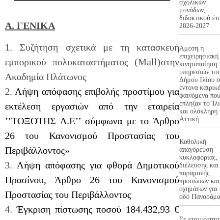
σχολικών
μονάδων,
διδακτικού έτ
Α. ΓΕΝΙΚΑ
2026-2027
1. Συζήτηση σχετικά με τη κατασκευή
Άμεση η
επιχειρησιακή
εμπορικού πολυκαταστήματος (Mall)στην
κινητοποίηση 
υπηρεσιών το
Ακαδημία Πλάτωνος
Δήμου Ιλίου 
έντονα καιρικ
2.
Λήψη απόφασης επιβολής προστίμου για
φαινόμενα πο
έπληξαν το Ίλ
εκτέλεση εργασιών από την εταιρεία
και ολόκληρη 
Αττική
’’ΤΟΞΟΤΗΣ Α.Ε’’ σύμφωνα με το Άρθρο
26 του Κανονισμού Προστασίας του
Καθολική
Περιβάλλοντος»
απαγόρευση
κυκλοφορίας,
3.
Λήψη απόφασης για φθορά Δημοτικού
διέλευσης και
παραμονής
Πρασίνου, Άρθρο 26 του Κανονισμού
προσώπων και
οχημάτων για 
Προστασίας του Περιβάλλοντος
οδό Πανοράμα
4.
Έγκριση πίστωσης ποσού 184.432,93 €
Σε ετοιμότητα