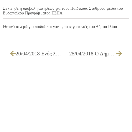
Ξεκίνησε η υποβολή αιτήσεων για τους Παιδικούς Σταθμούς μέσω του
Ευρωπαϊκού Προγράμματος ΕΣΠΑ
Θερινό σινεμά για παιδιά και γονείς στις γειτονιές του Δήμου Ιλίου
20/04/2018 Ενός λεπτού σιγή στη μνήμη του Σμηναγού Γεώργιου Μπαλταδώρου
25/04/2018 Ο Δήμος Ιλίου συμμετέχει στην Διυπηρεσιακή Άσκηση Πεδίου για σεισμό «ΤΕΘΡΙΠΠΟΝ ΑΡΜΑ 2018»