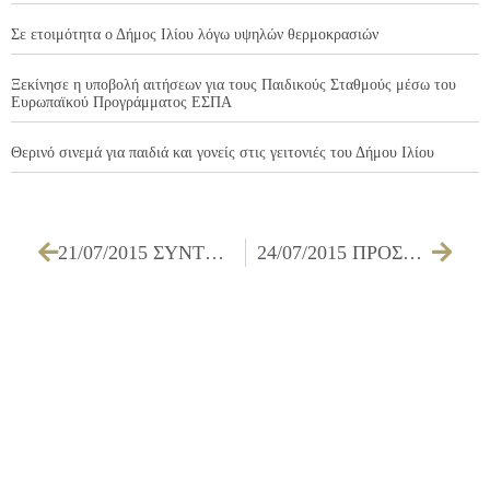
Σε ετοιμότητα ο Δήμος Ιλίου λόγω υψηλών θερμοκρασιών
Ξεκίνησε η υποβολή αιτήσεων για τους Παιδικούς Σταθμούς μέσω του
Ευρωπαϊκού Προγράμματος ΕΣΠΑ
Θερινό σινεμά για παιδιά και γονείς στις γειτονιές του Δήμου Ιλίου
21/07/2015 ΣΥΝΤΗΡΗΣΗ ΦΡΕΑΤΙΩΝ ΥΔΡΟΣΥΛΛΟΓΗΣ ΔΙΚΤΥΟΥ ΟΜΒΡΙΩΝ ΥΔΑΤΩΝ ΕΡΓ.Γ2/15
24/07/2015 ΠΡΟΣΚΛΗΣΗ ΤΩΝ ΜΕΛΩΝ ΤΟΥ ΔΗΜΟΤΙΚΟΥ ΣΥΜΒΟΥΛΙΟΥ ΓΙΑ ΤΗΝ 30/07/2015