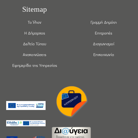
Sitemap
Το Ίλιον
Γραμμή Δημότη
Η Δήμαρχος
Επιτροπές
Δελτία Τύπου
Διαγωνισμοί
Ανακοινώσεις
Επικοινωνία
Εφημερίδα της Υπηρεσίας