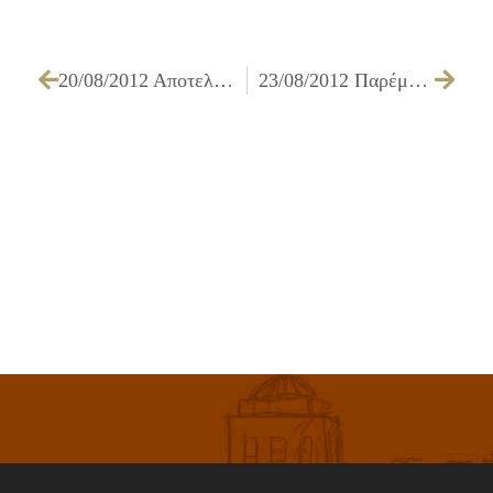
20/08/2012 Αποτελέσματα της υπ’αριθμ ΣΜΕ 2/2012
23/08/2012 Παρέμβαση του Δημάρχου Ιλίου κ. Νίκου Ζενέτου κατά τη διάρκεια της συνεδρίασης της έκτακτης γενικής συνέλευσης της Π.Ε.Δ.Α. στις 22/08/2012