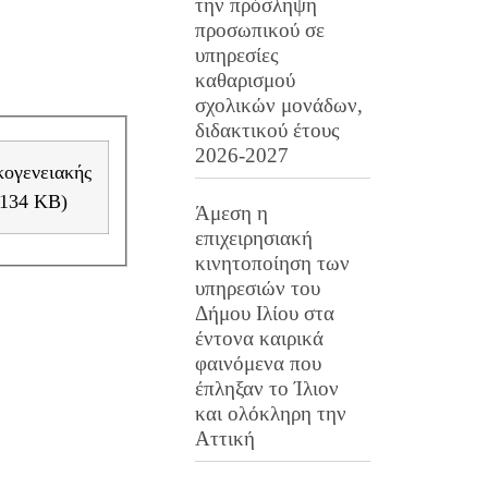
την πρόσληψη
προσωπικού σε
υπηρεσίες
καθαρισμού
σχολικών μονάδων,
διδακτικού έτους
2026-2027
και επαγγελματικής ζωής» έτους 2016-2017».pdf ( pdf 134 KB)
Άμεση η
επιχειρησιακή
κινητοποίηση των
υπηρεσιών του
Δήμου Ιλίου στα
έντονα καιρικά
φαινόμενα που
έπληξαν το Ίλιον
και ολόκληρη την
Αττική