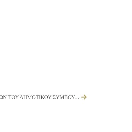
23/09/2016 ΠΡΟΣΚΛΗΣΗ ΤΩΝ ΜΕΛΩΝ ΤΟΥ ΔΗΜΟΤΙΚΟΥ ΣΥΜΒΟΥΛΙΟΥ ΓΙΑ ΤΗΝ 29/09/2016