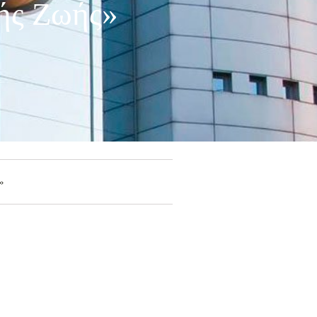
κής Ζωής»
»