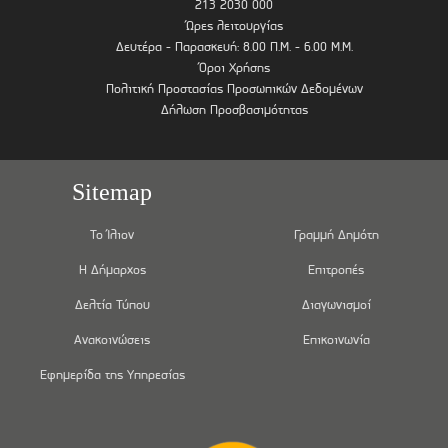
213 2030 000
Ώρες λειτουργίας
Δευτέρα - Παρασκευή: 8.00 Π.Μ. - 6.00 Μ.Μ.
Όροι Χρήσης
Πολιτική Προστασίας Προσωπικών Δεδομένων
Δήλωση Προσβασιμότητας
Sitemap
Το Ίλιον
Γραμμή Δημότη
Η Δήμαρχος
Επιτροπές
Δελτία Τύπου
Διαγωνισμοί
Ανακοινώσεις
Επικοινωνία
Εφημερίδα της Υπηρεσίας