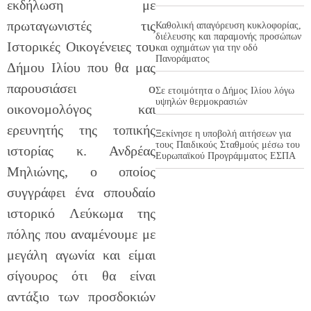
εκδήλωση με
πρωταγωνιστές τις
Καθολική απαγόρευση κυκλοφορίας,
διέλευσης και παραμονής προσώπων
Ιστορικές Οικογένειες του
και οχημάτων για την οδό
Πανοράματος
Δήμου Ιλίου που θα μας
παρουσιάσει ο
Σε ετοιμότητα ο Δήμος Ιλίου λόγω
υψηλών θερμοκρασιών
οικονομολόγος και
ερευνητής της τοπικής
Ξεκίνησε η υποβολή αιτήσεων για
τους Παιδικούς Σταθμούς μέσω του
ιστορίας κ. Ανδρέας
Ευρωπαϊκού Προγράμματος ΕΣΠΑ
Μηλιώνης, ο οποίος
συγγράφει ένα σπουδαίο
ιστορικό Λεύκωμα της
πόλης που αναμένουμε με
μεγάλη αγωνία και είμαι
σίγουρος ότι θα είναι
αντάξιο των προσδοκιών