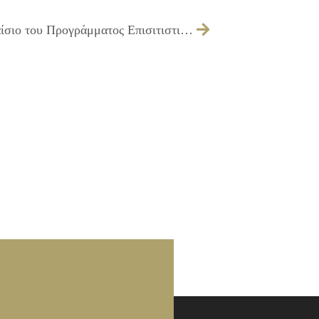
24/02/2017 Διανομή τροφίμων στο πλαίσιο του Προγράμματος Επισιτιστικής Βοήθειας (ΤΕΒΑ)