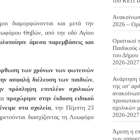
του ΚΕΠ Ι
Ανακοίνωση
όμοι διαμορφώνονται και μετά την
2026 – Ορ
εωφόρου Θηβών, από την οδό Αγίου
Οριστικοί 
υλοποίησε άμεσα παρεμβάσεις και
Παιδικούς
του Δήμου 
2026-2027
όρθωση των χρόνων των φωτεινών
Ανάρτηση 
την ασφαλή διέλευση των παιδιών
,
της υπ’ αρ
ην πρόσληψη επιπλέον σχολικών
ανακοίνωσ
και
προχώρησε στην έκδοση ειδικού
προσωπικού
ένειμε
στα σχολεία
, την Πέμπτη 23
σχολικών μ
2026-2027
ηρετούνται διασχίζοντας τη Λεωφόρο
Άμεση η επ
των υπηρεσ