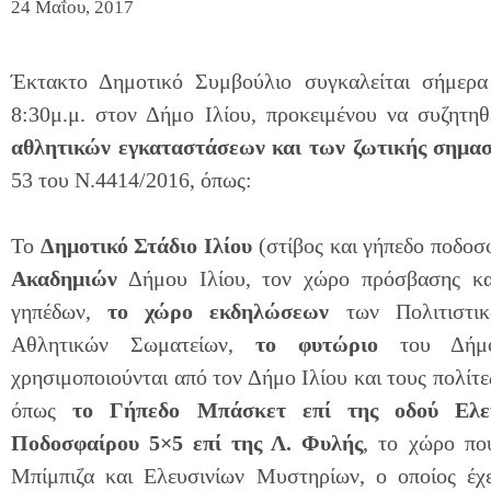
24 Μαΐου, 2017
Έκτακτο Δημοτικό Συμβούλιο συγκαλείται σήμερ
8:30μ.μ. στον Δήμο Ιλίου, προκειμένου να συζητη
αθλητικών εγκαταστάσεων και των ζωτικής σημα
53 του Ν.4414/2016, όπως:
Το
Δημοτικό Στάδιο Ιλίου
(στίβος και γήπεδο ποδοσ
Ακαδημιών
Δήμου Ιλίου, τον χώρο πρόσβασης κα
γηπέδων,
το χώρο εκδηλώσεων
των Πολιτιστικ
Αθλητικών Σωματείων,
το φυτώριο
του Δήμο
χρησιμοποιούνται από τον Δήμο Ιλίου και τους πολίτε
όπως
το Γήπεδο Μπάσκετ
επί της οδού Ελε
Ποδοσφαίρου 5×5
επί της Λ. Φυλής
, το χώρο πο
Μπίμπιζα και Ελευσινίων Μυστηρίων, ο οποίος έ