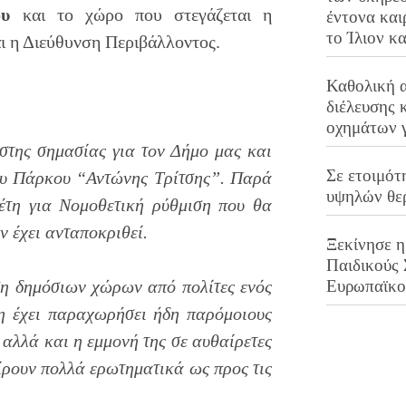
ου
και το χώρο που στεγάζεται η
έντονα και
το Ίλιον κ
ι η Διεύθυνση Περιβάλλοντος.
Καθολική 
διέλευσης 
οχημάτων 
στης σημασίας για τον Δήμο μας και
Σε ετοιμότ
του Πάρκου “Αντώνης Τρίτσης”. Παρά
υψηλών θε
έτη για Νομοθετική ρύθμιση που θα
 έχει ανταποκριθεί.
Ξεκίνησε η
Παιδικούς
ση δημόσιων χώρων από πολίτες ενός
Ευρωπαϊκ
ση έχει παραχωρήσει ήδη παρόμοιους
, αλλά και η εμμονή της σε αυθαίρετες
ίρουν πολλά ερωτηματικά ως προς τις