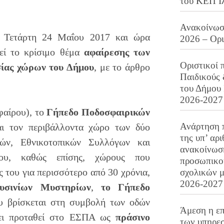
του ΚΕΠ Ι
Ανακοίνωση
α Τετάρτη 24 Μαΐου 2017 και ώρα
2026 – Ορ
θεί το κρίσιμο θέμα
αφαίρεσης των
Οριστικοί 
σίας χώρων του Δήμου
, με το άρθρο
Παιδικούς
του Δήμου 
2026-2027
φαίρου), το
Γήπεδο Ποδοσφαιρικών
Ανάρτηση 
ι τον περιβάλλοντα χώρο των δύο
της υπ’ αρ
ών, Εθνικοτοπικών Συλλόγων και
ανακοίνωσ
υ, καθώς επίσης, χώρους που
προσωπικού
ς του για περισσότερο από 30 χρόνια,
σχολικών μ
2026-2027
υσινίων Μυστηρίων
,
το Γήπεδο
υ βρίσκεται στη συμβολή των οδών
Άμεση η επ
χει προταθεί στο ΕΣΠΑ ως
πράσινο
των υπηρεσ