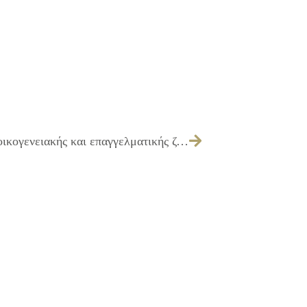
25/05/2017 Πρόγραμμα «Εναρμόνιση οικογενειακής και επαγγελματικής ζωής» της Ε.Ε.Τ.Α.Α. για την περίοδο 2017 – 2018