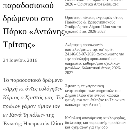
παραδοσιακού
2026 – Οριστικά Αποτελέσματα
δρώμενου στο
Οριστικοί πίνακες εγγραφών στους
Παιδικούς & Βρεφονηπιακούς
Σταθμούς του Δήμου Ιλίου για το
Πάρκο «Αντώνης
σχολικό έτος 2026-2027
Τρίτσης»
Ανάρτηση προσωρινών
αποτελεσμάτων της υπ’ αριθ.
24146/03-07-2026 ανακοίνωσης για
την πρόσληψη προσωπικού σε
24 Ιουνίου, 2016
υπηρεσίες καθαρισμού σχολικών
μονάδων, διδακτικού έτους 2026-
2027
Το παραδοσιακό δρώμενο
Άμεση η επιχειρησιακή
«
Αρχή κι όντες ευλόγησεν
κινητοποίηση των υπηρεσιών του
Δήμου Ιλίου στα έντονα καιρικά
Κύριος ο Χριστός μας. Τον
φαινόμενα που έπληξαν το Ίλιον και
ολόκληρη την Αττική
πρώτον γάμον τίμιον τον
εν Κανά τη πόλει
» της
Καθολική απαγόρευση κυκλοφορίας,
Ένωσης Ηπειρωτών Ιλίου
διέλευσης και παραμονής προσώπων
και οχημάτων για την οδό