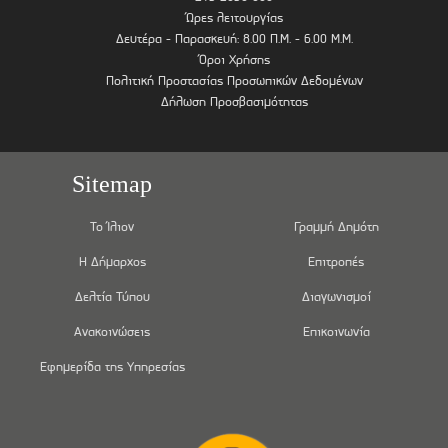
Ώρες λειτουργίας
Δευτέρα - Παρασκευή: 8.00 Π.Μ. - 6.00 Μ.Μ.
Όροι Χρήσης
Πολιτική Προστασίας Προσωπικών Δεδομένων
Δήλωση Προσβασιμότητας
Sitemap
Το Ίλιον
Γραμμή Δημότη
Η Δήμαρχος
Επιτροπές
Δελτία Τύπου
Διαγωνισμοί
Ανακοινώσεις
Επικοινωνία
Εφημερίδα της Υπηρεσίας