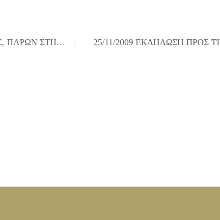
25/11/2009 Ο ΔΗΜΑΡΧΟΣ ΙΛΙΟΥ, κ. ΝΙΚΟΣ ΖΕΝΕΤΟΣ, ΠΑΡΩΝ ΣΤΗΝ ΕΝΘΡΟΝΙΣΗ ΤΟΥ ΝΕΟΥ ΜΗΤΡΟΠΟΛΙΤΗ ΔΙΔΥΜΟΤΕΙΧΟΥ, ΟΡΕΣΤΙΑΔΑΣ ΚΑΙ ΣΟΥΦΛΙΟΥ
25/11/2009 ΕΚΔΗΛΩΣΗ ΠΡΟΣ 