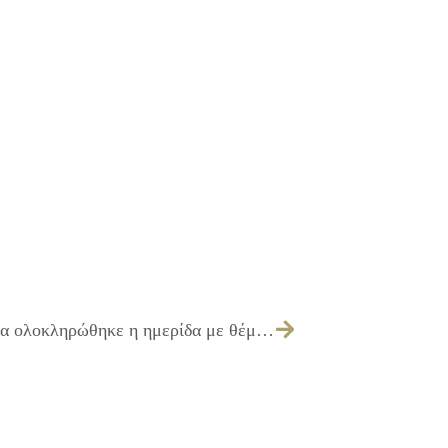
26/11/2013 Δελτίου Τύπου: Με επιτυχία ολοκληρώθηκε η ημερίδα με θέμα: «Η πρόωρη εγκατάλειψη σχολείου» στον Δήμο Ιλίου