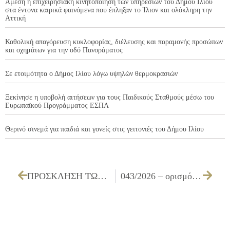
Άμεση η επιχειρησιακή κινητοποίηση των υπηρεσιών του Δήμου Ιλίου
στα έντονα καιρικά φαινόμενα που έπληξαν το Ίλιον και ολόκληρη την
Αττική
Καθολική απαγόρευση κυκλοφορίας, διέλευσης και παραμονής προσώπων
και οχημάτων για την οδό Πανοράματος
Σε ετοιμότητα ο Δήμος Ιλίου λόγω υψηλών θερμοκρασιών
Ξεκίνησε η υποβολή αιτήσεων για τους Παιδικούς Σταθμούς μέσω του
Ευρωπαϊκού Προγράμματος ΕΣΠΑ
Θερινό σινεμά για παιδιά και γονείς στις γειτονιές του Δήμου Ιλίου
ΠΡΟΣΚΛΗΣΗ ΤΩΝ ΜΕΛΩΝ ΤΟΥ ΔΗΜΟΤΙΚΟΥ ΣΥΜΒΟΥΛΙΟΥ ΓΙΑ ΤΗΝ 26/02/2026 (ΕΙΔΙΚΗ)
043/2026 – ορισμό υπόλογου χρηματικού εντάλματος προπληρωμής και εξειδίκευση πίστωσης