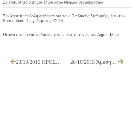
Σε ετοιμότητα ο Δήμος Ιλίου λόγω υψηλών θερμοκρασιών
Ξεκίνησε η υποβολή αιτήσεων για τους Παιδικούς Σταθμούς μέσω του
Ευρωπαϊκού Προγράμματος ΕΣΠΑ
Θερινό σινεμά για παιδιά και γονείς στις γειτονιές του Δήμου Ιλίου
23/10/2015 ΠΡΟΣΚΛΗΣΗ ΤΩΝ ΜΕΛΩΝ ΤΗΣ ΕΠΙΤΡΟΠΗΣ ΠΟΙΟΤΗΤΑΣ ΖΩΗΣ ΓΙΑ ΤΗΝ 29/10/2015
26/10/2015 Άμεση ήταν η κινητοποίηση των υπηρεσιών του Δήμου Ιλίου