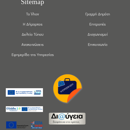
Sitemap
Το Ίλιον
Γραμμή Δημότη
Η Δήμαρχος
Επιτροπές
Δελτία Τύπου
Διαγωνισμοί
Ανακοινώσεις
Επικοινωνία
Εφημερίδα της Υπηρεσίας