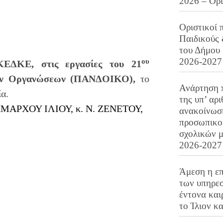
2026 – Ορ
Οριστικοί 
Παιδικούς
του Δήμου 
2026-2027
ου
ΚΕΔΚΕ, στις εργασίες του 21
ικών Οργανώσεων (ΠΑΝΔΟΙΚΟ),
το
Ανάρτηση 
α.
της υπ’ αρ
ΡΧΟΥ ΙΛΙΟΥ, κ. Ν. ΖΕΝΕΤΟΥ,
ανακοίνωσ
προσωπικού
σχολικών μ
2026-2027
Άμεση η επ
των υπηρεσ
έντονα και
το Ίλιον κ