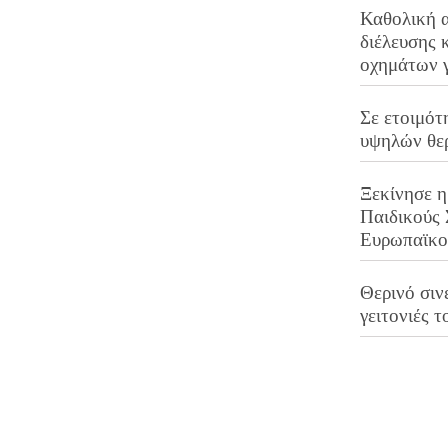
Καθολική 
διέλευσης 
οχημάτων 
Σε ετοιμότ
υψηλών θε
Ξεκίνησε η
Παιδικούς
Ευρωπαϊκ
Θερινό σινε
γειτονιές τ