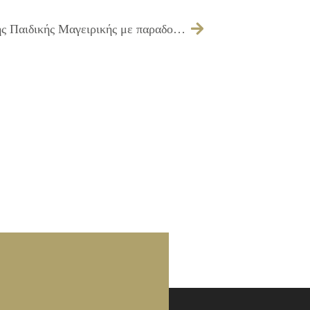
26/11/2009 Διοργάνωση της 1ης Γιορτής Παιδικής Μαγειρικής με παραδοσιακά εδέσματα από το Δήμο Ιλίου