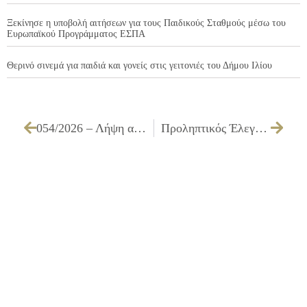
Ξεκίνησε η υποβολή αιτήσεων για τους Παιδικούς Σταθμούς μέσω του
Ευρωπαϊκού Προγράμματος ΕΣΠΑ
Θερινό σινεμά για παιδιά και γονείς στις γειτονιές του Δήμου Ιλίου
054/2026 – Λήψη απόφασης για τη δωρεάν παραχώρηση αδειοδοτημένων αθλητικών εγκαταστάσεων του Δήμου Ιλίου, σε αθλητικά σωματεία και φορείς για τη διεξαγωγή προπονήσεων και αθλητικών εκδηλώσεων
Προληπτικός Έλεγχος Σπίλων Δωρεάν Δράση Προληπτικής Ιατρικής – «ΔΕΡΜΑΪΟΣ»