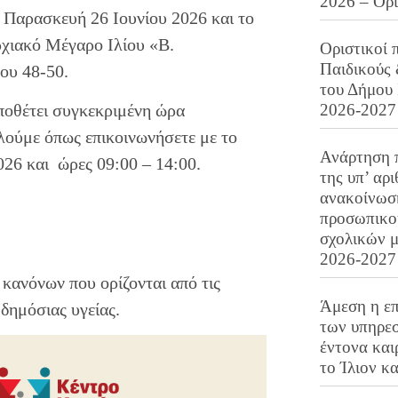
2026 – Ορ
 Παρασκευή 26 Ιουνίου 2026 και το
ρχιακό Μέγαρο Ιλίου «Β.
Οριστικοί 
Παιδικούς
ου 48-50.
του Δήμου 
2026-2027
ποθέτει συγκεκριμένη ώρα
λούμε όπως επικοινωνήσετε με το
Ανάρτηση 
26 και ώρες 09:00 – 14:00.
της υπ’ αρ
ανακοίνωσ
προσωπικού
σχολικών μ
2026-2027
κανόνων που ορίζονται από τις
Άμεση η επ
δημόσιας υγείας.
των υπηρεσ
έντονα και
το Ίλιον κ