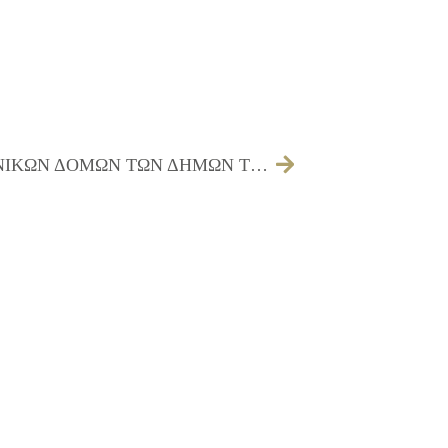
ΨΗΦΙΣΜΑ ΣΤΗΡΙΞΗΣ ΤΩΝ ΚΟΙΝΩΝΙΚΩΝ ΔΟΜΩΝ ΤΩΝ ΔΗΜΩΝ ΤΩΝ ΕΡΓΑΖΟΜΕΝΩΝ ΤΟΥΣ