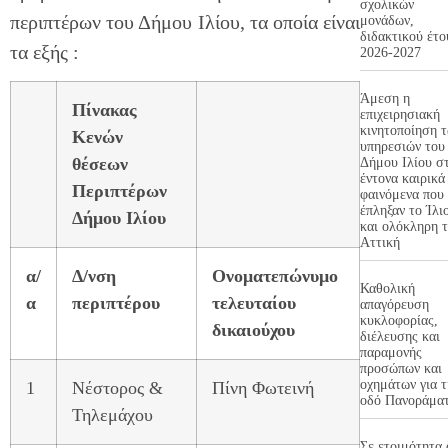
σχολικών
περιπτέρων του Δήμου Ιλίου, τα οποία είναι
μονάδων,
διδακτικού έτο
τα εξής :
2026-2027
Άμεση η
Πίνακας
επιχειρησιακή
κινητοποίηση 
Κενών
υπηρεσιών του
θέσεων
Δήμου Ιλίου σ
έντονα καιρικά
Περιπτέρων
φαινόμενα που
έπληξαν το Ίλι
Δήμου Ιλίου
και ολόκληρη 
Αττική
α/
Δ
/
νση
Ονοματεπώνυμο
Καθολική
α
περιπτέρου
τελευταίου
απαγόρευση
κυκλοφορίας,
δικαιούχου
διέλευσης και
παραμονής
προσώπων και
οχημάτων για τ
1
Νέστορος &
Πίνη Φωτεινή
οδό Πανοράμα
Τηλεμάχου
Σε ετοιμότητα 