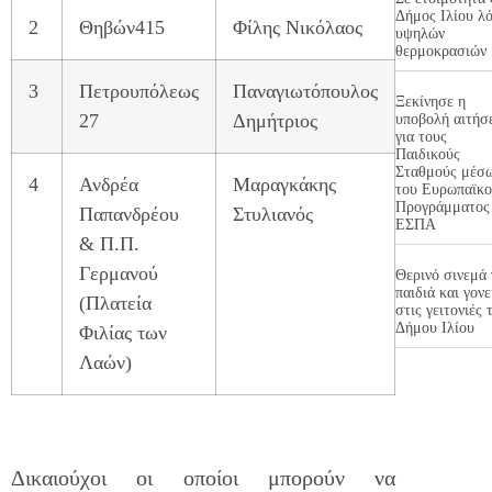
Δήμος Ιλίου λ
2
Θηβών415
Φίλης Νικόλαος
υψηλών
θερμοκρασιών
3
Πετρουπόλεως
Παναγιωτόπουλος
Ξεκίνησε η
27
Δημήτριος
υποβολή αιτήσ
για τους
Παιδικούς
Σταθμούς μέσ
4
Ανδρέα
Μαραγκάκης
του Ευρωπαϊκ
Προγράμματος
Παπανδρέου
Στυλιανός
ΕΣΠΑ
& Π.Π.
Γερμανού
Θερινό σινεμά 
παιδιά και γονε
(Πλατεία
στις γειτονιές 
Δήμου Ιλίου
Φιλίας των
Λαών)
Δικαιούχοι οι οποίοι μπορούν να