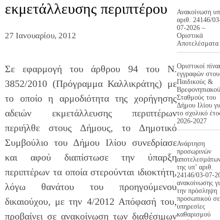
εκμετάλλευσης περιπτέρου
Ανακοίνωση υπ
αριθ. 24146/03
07-2026 –
27 Ιανουαρίου, 2012
Οριστικά
Αποτελέσματα
Οριστικοί πίνα
Σε εφαρμογή του άρθρου 94 του Ν.
εγγραφών στου
3852/2010 (Πρόγραμμα Καλλικράτης) με
Παιδικούς &
Βρεφονηπιακο
το οποίο η αρμοδιότητα της χορήγησης
Σταθμούς του
Δήμου Ιλίου γι
αδειών εκμετάλλευσης περιπτέρων
το σχολικό έτο
2026-2027
περιήλθε στους Δήμους, το Δημοτικό
Συμβούλιο του Δήμου Ιλίου συνεδρίασε
Ανάρτηση
προσωρινών
και αφού διαπίστωσε την ύπαρξη
αποτελεσμάτω
της υπ’ αριθ.
περιπτέρων τα οποία στερούνται ιδιοκτήτη,
24146/03-07-2
ανακοίνωσης γ
λόγω θανάτου του προηγούμενου
την πρόσληψη
προσωπικού σε
δικαιούχου, με την 4/2012 Απόφασή του,
υπηρεσίες
προβαίνει σε ανακοίνωση των διαθέσιμων
καθαρισμού