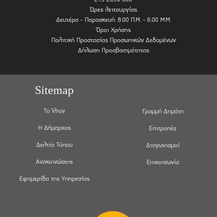
Ώρες λειτουργίας
Δευτέρα - Παρασκευή: 8.00 Π.Μ. - 6.00 Μ.Μ.
Όροι Χρήσης
Πολιτική Προστασίας Προσωπικών Δεδομένων
Δήλωση Προσβασιμότητας
Sitemap
Το Ίλιον
Γραμμή Δημότη
Η Δήμαρχος
Επιτροπές
Δελτία Τύπου
Διαγωνισμοί
Ανακοινώσεις
Επικοινωνία
Εφημερίδα της Υπηρεσίας