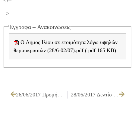
–>
Έγγραφα – Ανακοινώσεις
O Δήμος Ιλίου σε ετοιμότητα λόγω υψηλών
θερμοκρασιών (28/6-02/07).pdf ( pdf 165 KB)
26/06/2017 Προμήθεια ελαστικών για τα οχήματα του Δήμου
28/06/2017 Δελτίο Τύπου: «Λευκή Νύχτα» στο Ίλιον – Η μεγαλύτερη γιορτή της πόλης