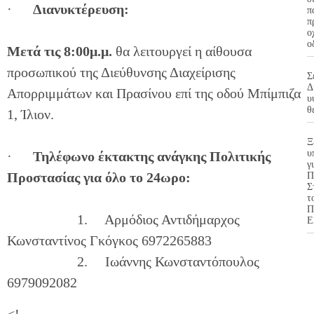
·
Διανυκτέρευση:
π
π
ο
ο
Μετά τις 8:00μ.μ.
θα λειτουργεί η αίθουσα
προσωπικού της Διεύθυνσης Διαχείρισης
Σ
Δ
Απορριμμάτων και Πρασίνου επί της οδού Μπίμπιζα
υ
θ
1, Ίλιον.
Ξ
υ
·
Τηλέφωνο έκτακτης ανάγκης Πολιτικής
γ
Προστασίας για όλο το 24ωρο:
Π
Σ
τ
Π
1. Αρμόδιος Αντιδήμαρχος
Ε
Κωνσταντίνος Γκόγκος 6972265883
2. Ιωάννης Κωνσταντόπουλος
6979092082
<!–