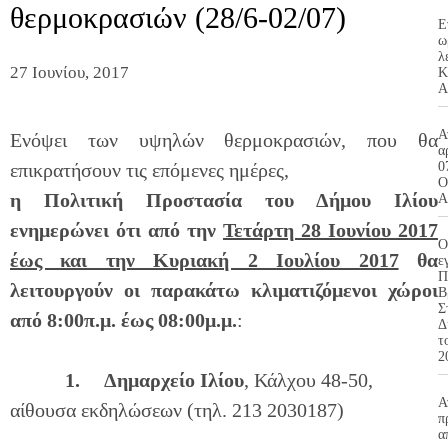
θερμοκρασιών (28/6-02/07)
Ε
ω
λ
27 Ιουνίου, 2017
Κ
Α
Α
Ενόψει των υψηλών θερμοκρασιών, που θα
α
επικρατήσουν τις επόμενες ημέρες,
0
Ο
η Πολιτική Προστασία του Δήμου Ιλίου
Α
ενημερώνει ότι από την
Τετάρτη 28 Ιουνίου 2017
Ο
έως και την Κυριακή 2 Ιουλίου 2017
θα
ε
Π
λειτουργούν οι παρακάτω κλιματιζόμενοι χώροι
Β
Σ
από 8:00π.μ. έως 08:00μ.μ.
:
Δ
τ
2
1.
Δημαρχείο Ιλίου
, Κάλχου 48-50,
Α
αίθουσα εκδηλώσεων (τηλ. 213 2030187)
π
α