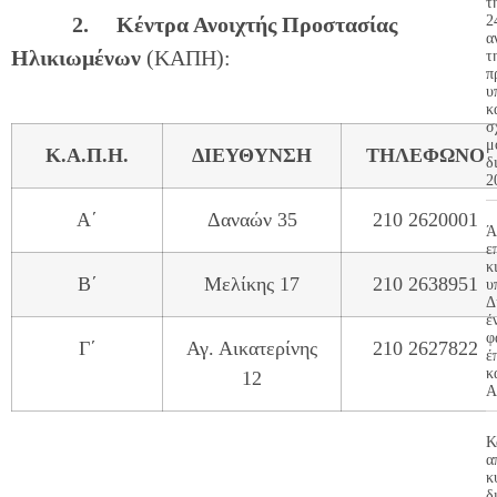
τ
2.
Κέντρα Ανοιχτής Προστασίας
2
α
Ηλικιωμένων
(ΚΑΠΗ):
τ
π
υ
κ
σ
μ
Κ.Α.Π.Η.
ΔΙΕΥΘΥΝΣΗ
ΤΗΛΕΦΩΝΟ
δ
2
Α΄
Δαναών 35
210 2620001
Ά
ε
κ
Β΄
Μελίκης 17
210 2638951
υ
Δ
έ
φ
Γ΄
Αγ. Αικατερίνης
210 2627822
έ
κ
12
Α
Κ
α
κ
δ