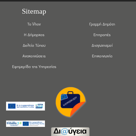
Sitemap
Το Ίλιον
Γραμμή Δημότη
Η Δήμαρχος
Επιτροπές
Δελτία Τύπου
Διαγωνισμοί
Ανακοινώσεις
Επικοινωνία
Εφημερίδα της Υπηρεσίας