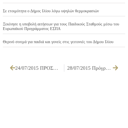
Σε ετοιμότητα ο Δήμος Ιλίου λόγω υψηλών θερμοκρασιών
Ξεκίνησε η υποβολή αιτήσεων για τους Παιδικούς Σταθμούς μέσω του
Ευρωπαϊκού Προγράμματος ΕΣΠΑ
Θερινό σινεμά για παιδιά και γονείς στις γειτονιές του Δήμου Ιλίου
24/07/2015 ΠΡΟΣΚΛΗΣΗ ΤΩΝ ΜΕΛΩΝ ΤΗΣ ΕΠΙΤΡΟΠΗΣ ΠΟΙΟΤΗΤΑΣ ΖΩΗΣ ΓΙΑ ΤΗΝ 30/07/2015
28/07/2015 Πρόγραμμα «Εναρμόνιση οικογενειακής και επαγγελματικής ζωής» της Ε.Ε.Τ.Α.Α.