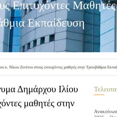
υς Επιτυχόντες Μαθητές
άθμια Εκπαίδευση
υ κ. Νίκου Ζενέτου στους επιτυχόντες μαθητές στην Τριτοβάθμια Εκπα
νυμα Δημάρχου Ιλίου
Τελευτα
χόντες μαθητές στην
Ανακοίνωση