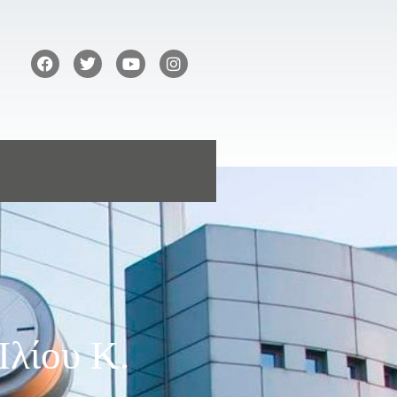
λίου Κ.