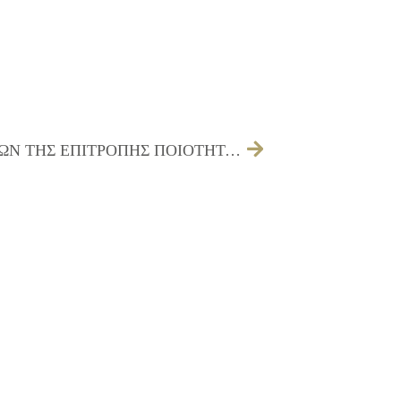
27/08/2015 ΠΡΟΣΚΛΗΣΗ ΤΩΝ ΜΕΛΩΝ ΤΗΣ ΕΠΙΤΡΟΠΗΣ ΠΟΙΟΤΗΤΑΣ ΖΩΗΣ ΓΙΑ ΤΗΝ 31/08/2015