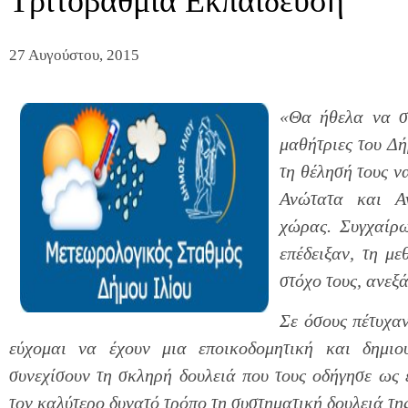
Τριτοβάθμια Εκπαίδευση
27 Αυγούστου, 2015
«
Θα ήθελα να σ
μαθήτριες του Δή
τη θέλησή τους ν
Ανώτατα και Αν
χώρας. Συγχαίρω
επέδειξαν, τη μ
στόχο τους, ανεξ
Σε όσους πέτυχα
εύχομαι να έχουν μια εποικοδομητική και δημιο
συνεχίσουν τη σκληρή δουλειά που τους οδήγησε ως 
τον καλύτερο δυνατό τρόπο τη συστηματική δουλειά τη