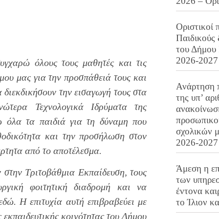
2026 – Ορ
Οριστικοί 
Παιδικούς
του Δήμου 
2026-2027
υγχαρώ όλους τους μαθητές και τις
μου μας για την προσπάθειά τους και
Ανάρτηση 
α διεκδικήσουν την εισαγωγή τους στα
της υπ’ αρ
ώτερα Τεχνολογικά Ιδρύματα της
ανακοίνωσ
προσωπικού
 όλα τα παιδιά για τη δύναμη που
σχολικών μ
εθοδικότητα και την προσήλωση στον
2026-2027
άρτητα από το αποτέλεσμα.
Άμεση η επ
ν στην Τριτοβάθμια Εκπαίδευση, τους
των υπηρεσ
υργική φοιτητική διαδρομή και να
έντονα και
εδώ. Η επιτυχία αυτή επιβραβεύει με
το Ίλιον κ
ς εκπαιδευτικής κοινότητας του Δήμου