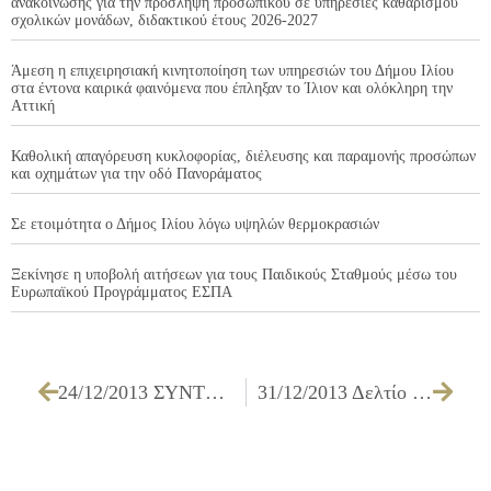
ανακοίνωσης για την πρόσληψη προσωπικού σε υπηρεσίες καθαρισμού
σχολικών μονάδων, διδακτικού έτους 2026-2027
Άμεση η επιχειρησιακή κινητοποίηση των υπηρεσιών του Δήμου Ιλίου
στα έντονα καιρικά φαινόμενα που έπληξαν το Ίλιον και ολόκληρη την
Αττική
Καθολική απαγόρευση κυκλοφορίας, διέλευσης και παραμονής προσώπων
και οχημάτων για την οδό Πανοράματος
Σε ετοιμότητα ο Δήμος Ιλίου λόγω υψηλών θερμοκρασιών
Ξεκίνησε η υποβολή αιτήσεων για τους Παιδικούς Σταθμούς μέσω του
Ευρωπαϊκού Προγράμματος ΕΣΠΑ
24/12/2013 ΣΥΝΤΗΡΗΣΗ ΑΓΩΓΩΝ ΟΜΒΡΙΩΝ ΚΑΙ ΦΡΕΑΤΙΩΝ ΥΔΡΟΣΥΛΛΟΓΗΣ –ΜΙΚΡΕΣ ΕΠΕΚΤΑΣΕΙΣ ΑΓΩΓΩΝ ΚΑΙ ΚΑΤΑΣΚΕΥΗ ΦΡΕΑΤΙΩΝ ΥΔΡΟΣΥΛΛΟΓΗΣ ΔΙΚΤΥΟΥ ΟΜΒΡΙΩΝ ΥΔΑΤΩΝ Εργ. Γ1/13
31/12/2013 Δελτίο Τύπου: Με αμείωτη ένταση συνεχίζονται οι προσφορές στο Κοινωνικό Παντοπωλείο του Δήμου Ιλίου