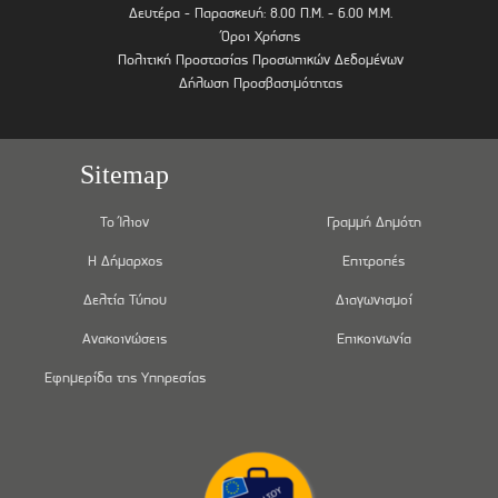
Δευτέρα - Παρασκευή: 8.00 Π.Μ. - 6.00 Μ.Μ.
Όροι Χρήσης
Πολιτική Προστασίας Προσωπικών Δεδομένων
Δήλωση Προσβασιμότητας
Sitemap
Το Ίλιον
Γραμμή Δημότη
Η Δήμαρχος
Επιτροπές
Δελτία Τύπου
Διαγωνισμοί
Ανακοινώσεις
Επικοινωνία
Εφημερίδα της Υπηρεσίας