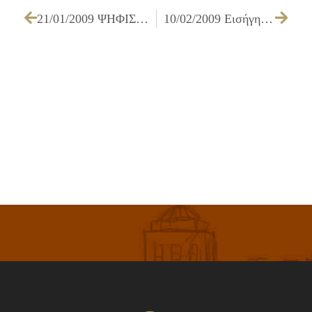
21/01/2009 ΨΗΦΙΣΜΑ ΓΙΑ ΤΗΝ ΕΝΟΠΛΗ ΕΠΙΘΕΣΗ ΚΑΤΑ ΑΣΤΥΝΟΜΙΚΩΝ
10/02/2009 Εισήγηση του Δημάρχου Ιλίου, κ. Νίκου Ζενέτου, στο Δημοτικό Συμβούλιο για κινητοποιήσεις με στόχο την επίλυση των σοβαρών δημοτικών προβλημάτων