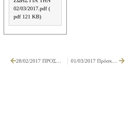
ΖΩΗΣ ΓΙΑ ΤΗΝ
02/03/2017.pdf (
pdf 121 KB)
28/02/2017 ΠΡΟΣΚΛΗΣΗ ΤΩΝ ΜΕΛΩΝ ΤΗΣ ΟΙΚΟΝΟΜΙΚΗΣ ΕΠΙΤΡΟΠΗΣ ΓΙΑ ΤΗΝ 02/03/2017
01/03/2017 Πρόσκληση εκδήλωσης ενδιαφέροντος για συμμετοχή στην έκθεση βιβλίου που διοργανώνει ο Δήμος Ιλίου