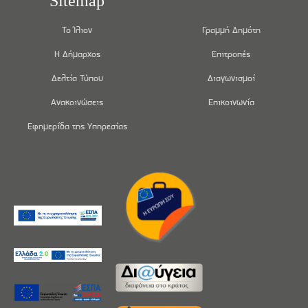
Sitemap
Το Ίλιον
Γραμμή Δημότη
Η Δήμαρχος
Επιτροπές
Δελτία Τύπου
Διαγωνισμοί
Ανακοινώσεις
Επικοινωνία
Εφημερίδα της Υπηρεσίας