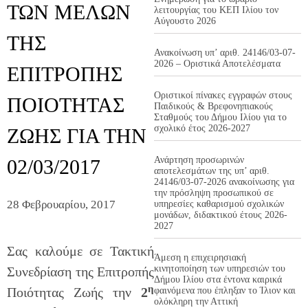
ΤΩΝ ΜΕΛΩΝ
λειτουργίας του ΚΕΠ Ιλίου τον
Αύγουστο 2026
ΤΗΣ
Ανακοίνωση υπ’ αριθ. 24146/03-07-
2026 – Οριστικά Αποτελέσματα
ΕΠΙΤΡΟΠΗΣ
Οριστικοί πίνακες εγγραφών στους
ΠΟΙΟΤΗΤΑΣ
Παιδικούς & Βρεφονηπιακούς
Σταθμούς του Δήμου Ιλίου για το
σχολικό έτος 2026-2027
ΖΩΗΣ ΓΙΑ ΤΗΝ
Ανάρτηση προσωρινών
02/03/2017
αποτελεσμάτων της υπ’ αριθ.
24146/03-07-2026 ανακοίνωσης για
την πρόσληψη προσωπικού σε
28 Φεβρουαρίου, 2017
υπηρεσίες καθαρισμού σχολικών
μονάδων, διδακτικού έτους 2026-
2027
Σας καλούμε σε Τακτική
Άμεση η επιχειρησιακή
κινητοποίηση των υπηρεσιών του
Συνεδρίαση της Επιτροπής
Δήμου Ιλίου στα έντονα καιρικά
η
Ποιότητας Ζωής την
2
φαινόμενα που έπληξαν το Ίλιον και
ολόκληρη την Αττική