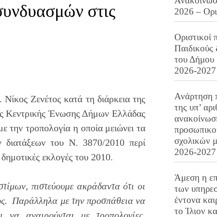
Ανακοίνωση
συνδυασμών στις
2026 – Ορ
Οριστικοί 
Παιδικούς
του Δήμου 
2026-2027
Ανάρτηση 
 Νίκος Ζενέτος κατά τη διάρκεια της
της υπ’ αρ
της Κεντρικής Ένωσης Δήμων Ελλάδας
ανακοίνωσ
ε την τροπολογία η οποία μειώνει τα
προσωπικού
σχολικών μ
ν διατάξεων του Ν. 3870/2010 περί
2026-2027
δημοτικές εκλογές του 2010.
Άμεση η επ
τίμων, πιστεύουμε ακράδαντα ότι οι
των υπηρεσ
έντονα και
ους. Παράλληλα με την προσπάθεια να
το Ίλιον κ
ι να αναιρούνται με τροπολογίες,