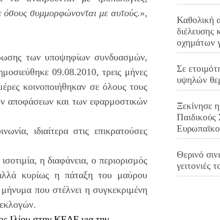
ε όσους συμμορφώνονται με αυτούς.
»,
Καθολική 
διέλευσης 
οχημάτων 
μέρωσης των υποψηφίων συνδυασμών,
Σε ετοιμότ
ημοσιεύθηκε 09.08.2010, τρεις μήνες
υψηλών θε
ημέρες κοινοποιήθηκαν σε όλους τους
ών αποφάσεων και των εφαρμοστικών
Ξεκίνησε η
Παιδικούς
Ευρωπαϊκ
ωνία, ιδιαίτερα στις επικρατούσες
Θερινό σινε
σοτιμία, η διαφάνεια, ο περιορισμός
γειτονιές τ
αλλά κυρίως η πάταξη του μαύρου
ο μήνυμα που στέλνει η συγκεκριμένη
 εκλογών.
ος Ιλίου στην ΚΕΔΕ για την