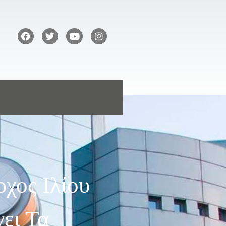
χος Ιλίου
ει Τα