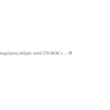
28/05/2013 Η προσεκτική οικονομική διαχείριση αύξησε κατά 570.863€ το ταμειακό υπόλοιπο του Δήμου Ιλίου από την εκκαθάριση της Δημοτικής Επιχείρησης Δ.Ε.Κ.Α.