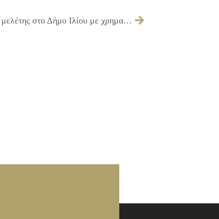
02/12/2014 Εκπόνηση συγκοινωνιακής μελέτης στο Δήμο Ιλίου με χρηματοδότηση από το ΕΣΠΑ