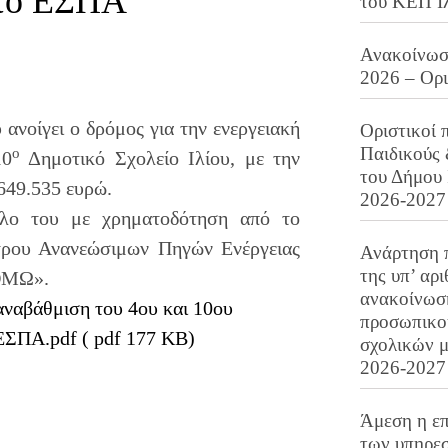
 το ΕΣΠΑ
του ΚΕΠ Ι
Ανακοίνωση
2026 – Ορ
ανοίγει ο δρόμος για την ενεργειακή
Οριστικοί 
Παιδικούς
ο
10
Δημοτικό Σχολείο Ιλίου, με την
του Δήμου 
649.535 ευρώ.
2026-2027
ολο του με χρηματοδότηση από το
τρου Ανανεώσιμων Πηγών Ενέργειας
Ανάρτηση 
της υπ’ αρ
ΟΜΩ».
ανακοίνωσ
 αναβάθμιση του 4ου και 10ου
προσωπικού
ΕΣΠΑ.pdf ( pdf 177 KB)
σχολικών μ
2026-2027
Άμεση η επ
των υπηρεσ