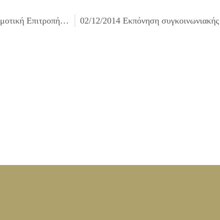
26/11/2014 Κάλεσμα για τον ορισμό εκπροσώπου στη Δημοτική Επιτροπή Διαβούλευσης Δήμου Ιλίου