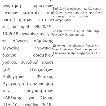
ανάρτηση οριστικών
Καθολική απαγόρευση κυκλοφορίας,
πινάκων κατάταξης και
διέλευσης και παραμονής προσώπων
και οχημάτων για την οδό
αποτελεσμάτων κατόπιν
Πανοράματος
της υπ’ αριθ. 38020/19-
Σε ετοιμότητα ο Δήμος Ιλίου λόγω
10-2018 ανακοίνωσης για
υψηλών θερμοκρασιών
τη σύναψη σύμβασης
Ξεκίνησε η υποβολή αιτήσεων για
εργασίας ιδιωτικού
τους Παιδικούς Σταθμούς μέσω του
Ευρωπαϊκού Προγράμματος ΕΣΠΑ
δικαίου ορισμένου
χρόνου, συνολικά είκοσι
(20) Πτυχιούχων
Καθηγητών Φυσικής
Αγωγής για την υλοποίηση
των Προγραμμάτων
«Άθλησης για Όλους
(ΠΑγΟ)» περιόδου 2018-