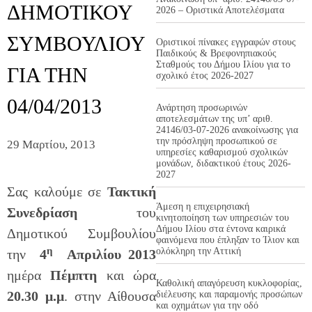
ΔΗΜΟΤΙΚΟΥ
2026 – Οριστικά Αποτελέσματα
ΣΥΜΒΟΥΛΙΟΥ
Οριστικοί πίνακες εγγραφών στους
Παιδικούς & Βρεφονηπιακούς
Σταθμούς του Δήμου Ιλίου για το
ΓΙΑ ΤΗΝ
σχολικό έτος 2026-2027
04/04/2013
Ανάρτηση προσωρινών
αποτελεσμάτων της υπ’ αριθ.
24146/03-07-2026 ανακοίνωσης για
την πρόσληψη προσωπικού σε
29 Μαρτίου, 2013
υπηρεσίες καθαρισμού σχολικών
μονάδων, διδακτικού έτους 2026-
2027
Σας καλούμε σε
Τακτική
Άμεση η επιχειρησιακή
Συνεδρίαση
του
κινητοποίηση των υπηρεσιών του
Δήμου Ιλίου στα έντονα καιρικά
Δημοτικού Συμβουλίου
φαινόμενα που έπληξαν το Ίλιον και
η
ολόκληρη την Αττική
την
4
Απριλίου 2013
ημέρα
Πέμπτη
και ώρα
Καθολική απαγόρευση κυκλοφορίας,
20.30 μ.μ
. στην Αίθουσα
διέλευσης και παραμονής προσώπων
και οχημάτων για την οδό