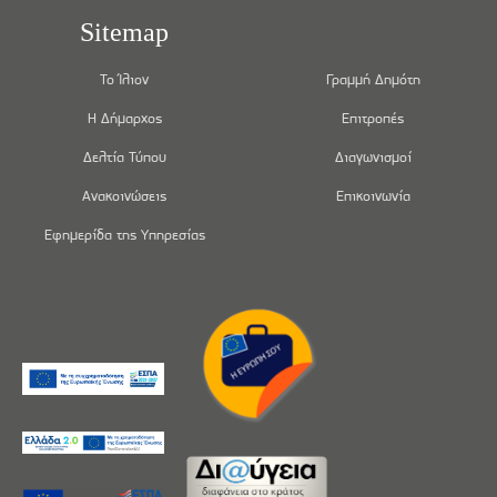
Sitemap
Το Ίλιον
Γραμμή Δημότη
Η Δήμαρχος
Επιτροπές
Δελτία Τύπου
Διαγωνισμοί
Ανακοινώσεις
Επικοινωνία
Εφημερίδα της Υπηρεσίας