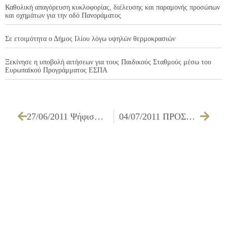
Καθολική απαγόρευση κυκλοφορίας, διέλευσης και παραμονής προσώπων
και οχημάτων για την οδό Πανοράματος
Σε ετοιμότητα ο Δήμος Ιλίου λόγω υψηλών θερμοκρασιών
Ξεκίνησε η υποβολή αιτήσεων για τους Παιδικούς Σταθμούς μέσω του
Ευρωπαϊκού Προγράμματος ΕΣΠΑ
27/06/2011 Ψήφισμα σχετικά με την κατάργηση του 8ου Γυμνασίου Ιλίου
04/07/2011 ΠΡΟΣΚΛΗΣΗ ΔΗΜΟΤΙΚΟΥ ΣΥΜΒΟΥΛΙΟΥ ΓΙΑ ΤΗΝ 07/07/2011