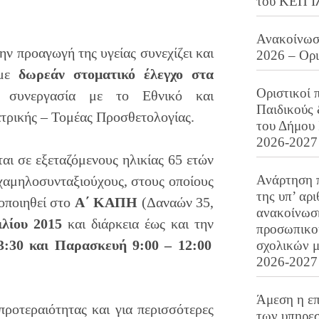
του ΚΕΠ Ι
Ανακοίνωση
ν προαγωγή της υγείας συνεχίζει και
2026 – Ορ
 με
δωρεάν στοματικό έλεγχο στα
Οριστικοί 
 συνεργασία με το Εθνικό και
Παιδικούς
τρικής – Τομέας Προσθετολογίας.
του Δήμου 
2026-2027
ι σε εξεταζόμενους ηλικίας 65 ετών
Ανάρτηση 
 χαμηλοσυνταξιούχους, στους οποίους
της υπ’ αρ
οποιηθεί στο
Α΄ ΚΑΠΗ
(Δαναών 35,
ανακοίνωσ
ιλίου 2015
και διάρκεια έως και την
προσωπικού
3:30 και Παρασκευή 9:00 – 12:00
σχολικών μ
2026-2027
Άμεση η επ
ροτεραιότητας και για περισσότερες
των υπηρεσ