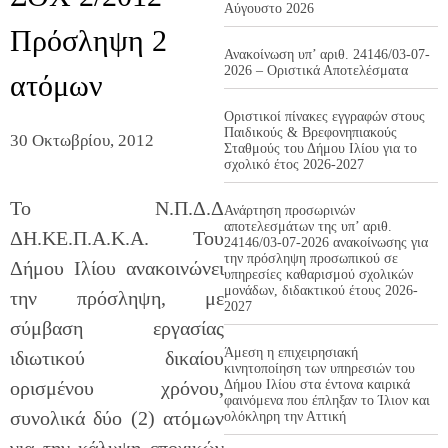
Αύγουστο 2026
Πρόσληψη 2
Ανακοίνωση υπ’ αριθ. 24146/03-07-
2026 – Οριστικά Αποτελέσματα
ατόμων
Οριστικοί πίνακες εγγραφών στους
Παιδικούς & Βρεφονηπιακούς
30 Οκτωβρίου, 2012
Σταθμούς του Δήμου Ιλίου για το
σχολικό έτος 2026-2027
To N.Π.Δ.Δ
Ανάρτηση προσωρινών
αποτελεσμάτων της υπ’ αριθ.
ΔΗ.ΚΕ.Π.Α.Κ.Α. Του
24146/03-07-2026 ανακοίνωσης για
την πρόσληψη προσωπικού σε
Δήμου Ιλίου ανακοινώνει
υπηρεσίες καθαρισμού σχολικών
μονάδων, διδακτικού έτους 2026-
την πρόσληψη, με
2027
σύμβαση εργασίας
Άμεση η επιχειρησιακή
ιδιωτικού δικαίου
κινητοποίηση των υπηρεσιών του
ορισμένου χρόνου,
Δήμου Ιλίου στα έντονα καιρικά
φαινόμενα που έπληξαν το Ίλιον και
συνολικά δύο (2) ατόμων
ολόκληρη την Αττική