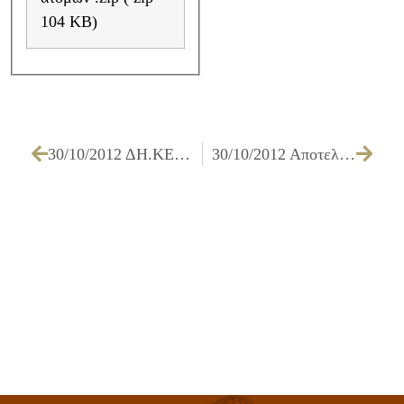
104 KB)
30/10/2012 ΔΗ.ΚΕ.Π.Α.- Πίνακας επιτυχόντων της ανακοίνωσης με αρ.πρωτ.:2602/12-10-2012
30/10/2012 Αποτελέσματα της υπ αριθμ. 51878/2012 ανακοίνωσης του Δήμου