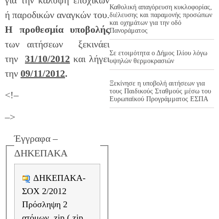
για την κάλυψη εποχικών
Καθολική απαγόρευση κυκλοφορίας,
ή παροδικών αναγκών του.
διέλευσης και παραμονής προσώπων
και οχημάτων για την οδό
Η προθεσμία υποβολής
Πανοράματος
των αιτήσεων ξεκινάει
Σε ετοιμότητα ο Δήμος Ιλίου λόγω
την
31/10/2012
και λήγει
υψηλών θερμοκρασιών
την
09/11/2012
.
Ξεκίνησε η υποβολή αιτήσεων για
τους Παιδικούς Σταθμούς μέσω του
<!–
Ευρωπαϊκού Προγράμματος ΕΣΠΑ
–>
Έγγραφα –
ΔΗΚΕΠΑΚΑ
ΔΗΚΕΠΑΚΑ-
ΣΟΧ 2/2012
Πρόσληψη 2
ατόμων .zip ( zip