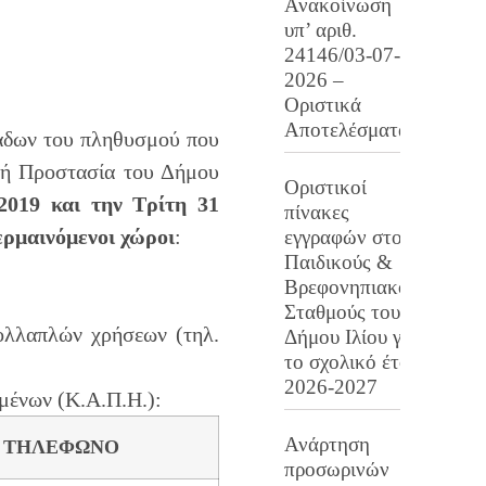
Ανακοίνωση
υπ’ αριθ.
24146/03-07-
2026 –
Οριστικά
Αποτελέσματα
άδων του πληθυσμού που
ική Προστασία του Δήμου
Οριστικοί
2019 και την Τρίτη 31
πίνακες
ερμαινόμενοι χώροι
:
εγγραφών στους
Παιδικούς &
Βρεφονηπιακούς
Σταθμούς του
ολλαπλών χρήσεων (τηλ.
Δήμου Ιλίου για
το σχολικό έτος
2026-2027
μένων (Κ.Α.Π.Η.):
Ανάρτηση
ΤΗΛΕΦΩΝΟ
προσωρινών