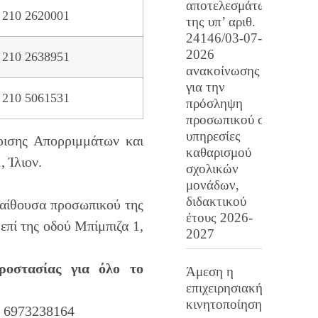
αποτελεσμάτων
210 2620001
της υπ’ αριθ.
24146/03-07-
2026
210 2638951
ανακοίνωσης
για την
210 5061531
πρόσληψη
προσωπικού σε
υπηρεσίες
ρισης Απορριμμάτων και
καθαρισμού
, Ίλιον.
σχολικών
μονάδων,
διδακτικού
η αίθουσα προσωπικού της
έτους 2026-
επί της οδού Μπίμπιζα 1,
2027
ροστασίας για όλο το
Άμεση η
επιχειρησιακή
κινητοποίηση
η 6973238164