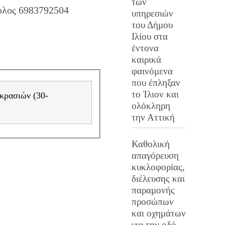
των
υλος 6983792504
υπηρεσιών
του Δήμου
Ιλίου στα
έντονα
καιρικά
φαινόμενα
που έπληξαν
το Ίλιον και
κρασιών (30-
ολόκληρη
την Αττική
Καθολική
απαγόρευση
κυκλοφορίας,
διέλευσης και
παραμονής
προσώπων
και οχημάτων
για την οδό