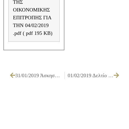
ΤΗΣ
ΟΙΚΟΝΟΜΙΚΗΣ
ΕΠΙΤΡΟΠΗΣ ΓΙΑ
ΤΗΝ 04/02/2019
.pdf ( pdf 195 KB)
31/01/2019 Άσκηση εκλογικού δικαιώματος ετεροδημοτών νέων εκλογέων (17 ετών)
01/02/2019 Δελτίο Τύπου: Τιμές σε αθλητές και Συλλόγους για τις διακρίσεις τους απέδωσε ο Δήμαρχος Ιλίου Νίκος Ζενέτος