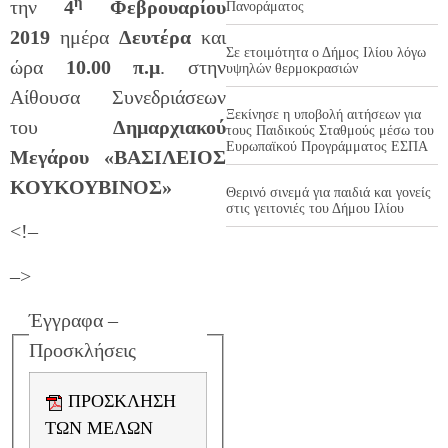
η
την
4
Φεβρουαρίου
Πανοράματος
2019
ημέρα
Δευτέρα
και
Σε ετοιμότητα ο Δήμος Ιλίου λόγω
ώρα
10.00 π.μ
. στην
υψηλών θερμοκρασιών
Αίθουσα Συνεδριάσεων
Ξεκίνησε η υποβολή αιτήσεων για
του
Δημαρχιακού
τους Παιδικούς Σταθμούς μέσω του
Ευρωπαϊκού Προγράμματος ΕΣΠΑ
Μεγάρου «ΒΑΣΙΛΕΙΟΣ
ΚΟΥΚΟΥΒΙΝΟΣ»
Θερινό σινεμά για παιδιά και γονείς
στις γειτονιές του Δήμου Ιλίου
<!–
–>
Έγγραφα –
Προσκλήσεις
ΠΡΟΣΚΛΗΣΗ
ΤΩΝ ΜΕΛΩΝ