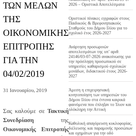
ΤΩΝ ΜΕΛΩΝ
2026 – Οριστικά Αποτελέσματα
ΤΗΣ
Οριστικοί πίνακες εγγραφών στους
Παιδικούς & Βρεφονηπιακούς
Σταθμούς του Δήμου Ιλίου για το
ΟΙΚΟΝΟΜΙΚΗΣ
σχολικό έτος 2026-2027
ΕΠΙΤΡΟΠΗΣ
Ανάρτηση προσωρινών
αποτελεσμάτων της υπ’ αριθ.
24146/03-07-2026 ανακοίνωσης για
ΓΙΑ ΤΗΝ
την πρόσληψη προσωπικού σε
υπηρεσίες καθαρισμού σχολικών
04/02/2019
μονάδων, διδακτικού έτους 2026-
2027
31 Ιανουαρίου, 2019
Άμεση η επιχειρησιακή
κινητοποίηση των υπηρεσιών του
Δήμου Ιλίου στα έντονα καιρικά
φαινόμενα που έπληξαν το Ίλιον και
ολόκληρη την Αττική
Σας καλούμε σε
Τακτική
Συνεδρίαση
της
Καθολική απαγόρευση κυκλοφορίας,
Οικονομικής Επιτροπής
διέλευσης και παραμονής προσώπων
και οχημάτων για την οδό