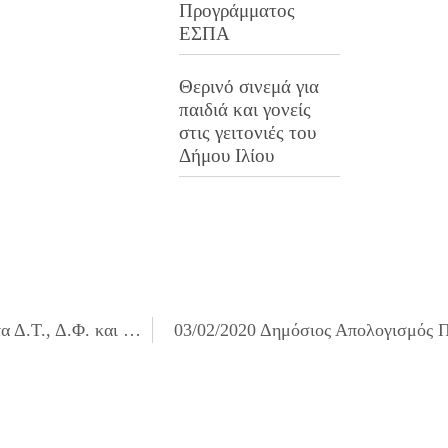
Προγράμματος
ΕΣΠΑ
Θερινό σινεμά για
παιδιά και γονείς
στις γειτονιές του
Δήμου Ιλίου
31/01/2020 Διόρθωση τετραγωνικών μέτρων ακινήτων στα Δ.Τ., Δ.Φ. και ΤΑΠ στους λογαριασμούς της ΔΕΗ και λοιπών παρόχων ηλεκτρικής ενέργειας
03/02/2020 Δημόσιος Απολογισμός Π