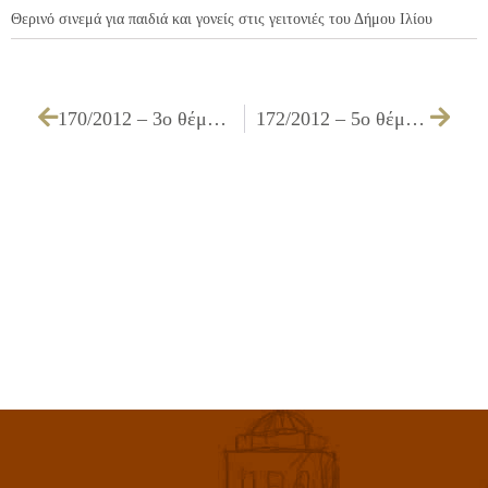
Θερινό σινεμά για παιδιά και γονείς στις γειτονιές του Δήμου Ιλίου
170/2012 – 3ο θέμα της ημερήσιας διάταξης, που αφορά την έγκριση πίστωσης ποσού 117,85 € υπέρ της δικαιούχου εφημερίδας «ΗΧΩ ΙΛΙΟΥ ΠΕΤΡΟΥΠΟΛΗΣ» σε βάρος του Κ.Α. 00.6463.0001 του προϋπολογισμού του Δήμου οικονομικού έτους 2012, που αφορά διάφορες δημοσιεύσεις του Δήμου μας
172/2012 – 5ο θέμα της ημερήσιας διάταξης, που αφορά την έγκριση πίστωσης ποσού 435,16 € για δημοσιεύσεις που αφορούν το Δήμο μας